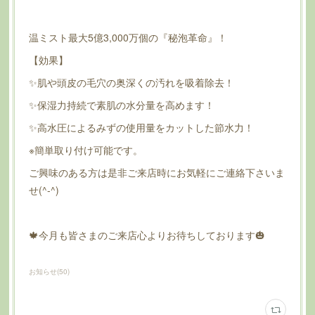
温ミスト最大5億3,000万個の『秘泡革命』！
【効果】
✨肌や頭皮の毛穴の奥深くの汚れを吸着除去！
✨保湿力持続で素肌の水分量を高めます！
✨高水圧によるみずの使用量をカットした節水力！
※簡単取り付け可能です。
ご興味のある方は是非ご来店時にお気軽にご連絡下さいま
せ(^-^)
🍁今月も皆さまのご来店心よりお待ちしております🎃
お知らせ
(
50
)