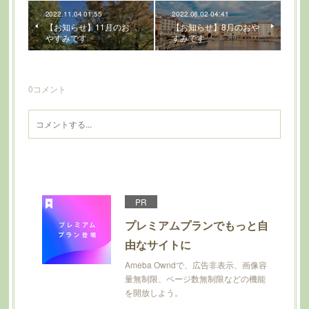
2022.11.04 01:55
2022.08.02 04:41
【お知らせ】11月のお
【お知らせ】8月のおや
やすみです
すみです
0
コメント
PR
プレミアムプランでもっと自
由なサイトに
Ameba Owndで、広告非表示、画像容
量無制限、ページ数無制限などの機能
を開放しよう。